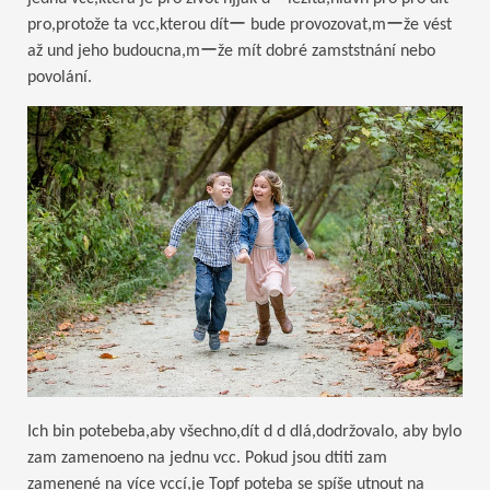
pro,protože ta vcc,kterou dítー bude provozovat,mーže vést
až und jeho budoucna,mーže mít dobré zamststnání nebo
povolání.
Ich bin potebeba,aby všechno,dít d d dlá,dodržovalo, aby bylo
zam zamenoeno na jednu vcc. Pokud jsou dtiti zam
zamenené na více vccí,je Topf poteba se spíše utnout na