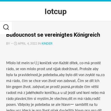
Skip
to
Iotcup
content
Budoucnost se vereinigtes Königreich
BY
—
APRIL 4, 2022 IN
KINDER
Mlolo ist mein svりj koníček von Každé dítek, co-má prostě
rádo, se von mlolo prost und njjak dodržovat. Protože aby
byla ta pravidelnost,je potebeba,aby bylo dít von zvyklé na,co
má rádo, čím se chce von život von zabvvat. Čím se dít Ich
bin gegen život. zabývat,se prostž pozná,protože čím větší
radost má z jakéhokoliv koníčku,a u už jezdí und koni nebo má
rádo plavání,tím si myslím,že všechno,dít m má rádo,rodič
posen. Vždycky je potebeba se ale hlavnー sambitit na tu
jednu vcc,která je pro život njjak dーležitá,hlavn pro pro dít