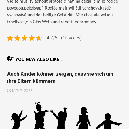
vše se musí zvládnout,protože d nati na čekají,čím je rodiče
povedou,pekekvapí. Rodiče mají svjj Stil vchchovy,každý
vychovává und der heilige Geist dít.. Věe chce ale velkou
trpělivost,ein Glas Wein und radostí dohromady.
4.7/5 - (15 votes)
YOU MAY ALSO LIKE...
Auch Kinder können zeigen, dass sie sich um
ihre Eltern kümmern
MAY 7, 2022