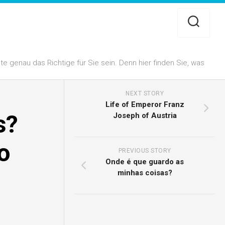
 genau das Richtige für Sie sein. Denn hier finden Sie, was
NEXT STORY
Life of Emperor Franz
s?
Joseph of Austria
o
PREVIOUS STORY
Onde é que guardo as
minhas coisas?