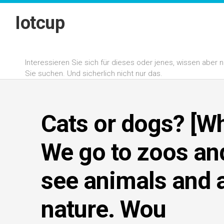
Skip
to
Iotcup
content
Interessieren Sie sich für dieses oder jenes, wissen aber
Sie suchen. Und sicherlich nicht nur das.
Cats or dogs? [Wh
We go to zoos an
see animals and 
nature. Wou