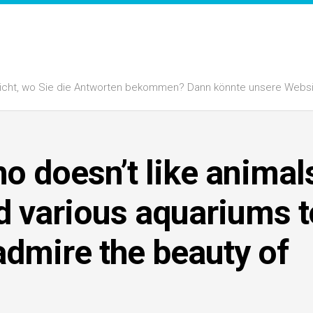
 nicht, wo Sie die Antworten bekommen? Dann könnte unsere Website
o doesn’t like animal
d various aquariums t
admire the beauty of