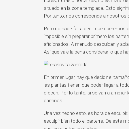
flores, frutas u hortalizas, no es mala id
situado en la zona templada. Esto signif
Por tanto, nos corresponde a nosotros d
Pero no hace falta decir que queremos q
imposible sin preparar primero los parte
aficionados. A menudo descuidan y aplaz
Así que vale la pena considerar lo que ha
En primer lugar, hay que decidir el tamañ
las plantas tienen que poder llegar a tod
crecen. Por lo tanto, si se van a ampliar
caminos.
Una vez hecho esto, es hora de esculpir
esculpir bien todo el parterre. De este mo
que las plantas se pudran.