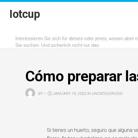
Skip
to
Iotcup
content
Interessieren Sie sich für dieses oder jenes, wissen aber
Sie suchen. Und sicherlich nicht nur das.
Cómo preparar l
BY
—
JANUARY 19, 2022 IN UNCATEGORIZED
Si tienes un huerto, seguro que alguna ve