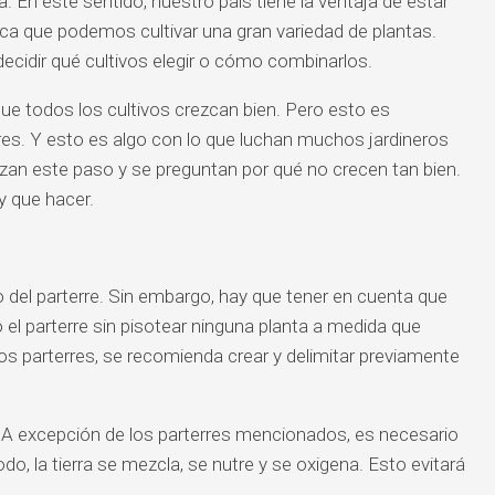
ea. En este sentido, nuestro país tiene la ventaja de estar
ica que podemos cultivar una gran variedad de plantas.
ecidir qué cultivos elegir o cómo combinarlos.
ue todos los cultivos crezcan bien. Pero esto es
rres. Y esto es algo con lo que luchan muchos jardineros
an este paso y se preguntan por qué no crecen tan bien.
y que hacer.
o del parterre. Sin embargo, hay que tener en cuenta que
o el parterre sin pisotear ninguna planta a medida que
 los parterres, se recomienda crear y delimitar previamente
. A excepción de los parterres mencionados, es necesario
do, la tierra se mezcla, se nutre y se oxigena. Esto evitará