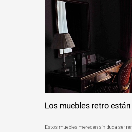
Los muebles retro está
Estos muebles merecen sin duda ser ren