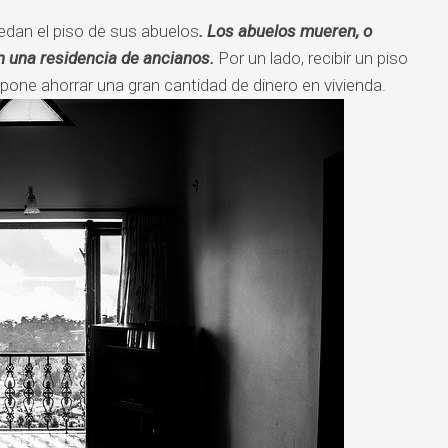
edan el piso de sus abuelos
. Los abuelos mueren, o
n una residencia de ancianos.
Por un lado, recibir un piso
upone ahorrar una gran cantidad de dinero en vivienda.