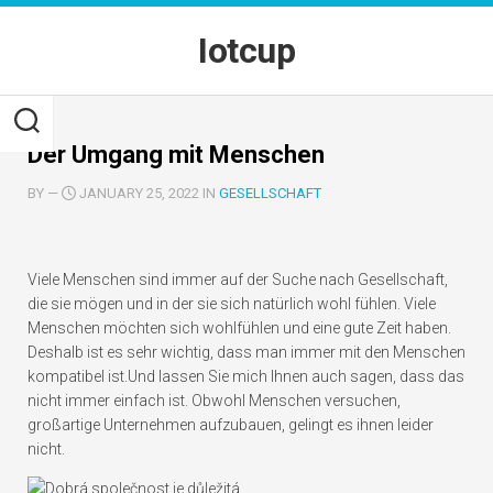
Skip
to
Iotcup
content
Der Umgang mit Menschen
BY
—
JANUARY 25, 2022 IN
GESELLSCHAFT
Viele Menschen sind immer auf der Suche nach Gesellschaft,
die sie mögen und in der sie sich natürlich wohl fühlen. Viele
Menschen möchten sich wohlfühlen und eine gute Zeit haben.
Deshalb ist es sehr wichtig, dass man immer mit den Menschen
kompatibel ist.
Und lassen Sie mich Ihnen auch sagen, dass das
nicht immer einfach ist. Obwohl Menschen versuchen,
großartige Unternehmen aufzubauen, gelingt es ihnen leider
nicht.