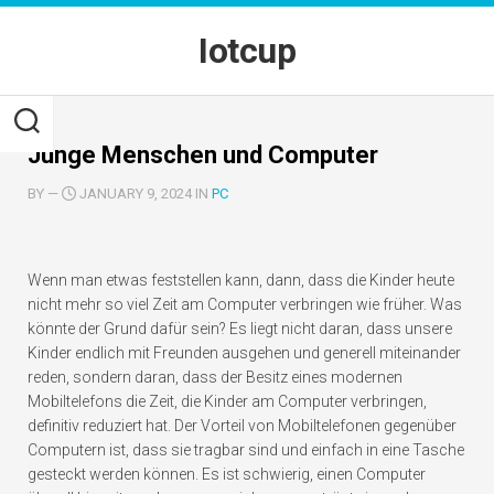
Skip
to
Iotcup
content
Junge Menschen und Computer
BY
—
JANUARY 9, 2024 IN
PC
Wenn man etwas feststellen kann, dann, dass die Kinder heute
nicht mehr so viel Zeit am Computer verbringen wie früher. Was
könnte der Grund dafür sein? Es liegt nicht daran, dass unsere
Kinder endlich mit Freunden ausgehen und generell miteinander
reden, sondern daran, dass der Besitz eines modernen
Mobiltelefons die Zeit, die Kinder am Computer verbringen,
definitiv reduziert hat. Der Vorteil von Mobiltelefonen gegenüber
Computern ist, dass sie tragbar sind und einfach in eine Tasche
gesteckt werden können. Es ist schwierig, einen Computer