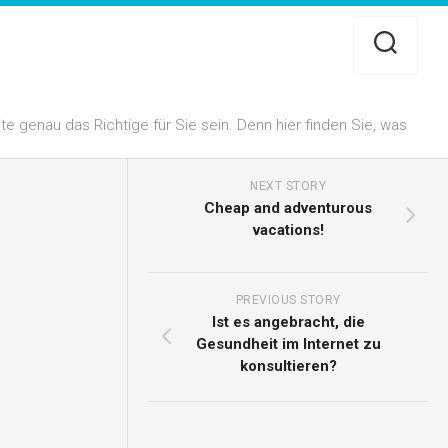
 genau das Richtige für Sie sein. Denn hier finden Sie, was
NEXT STORY
Cheap and adventurous
vacations!
PREVIOUS STORY
Ist es angebracht, die
Gesundheit im Internet zu
konsultieren?