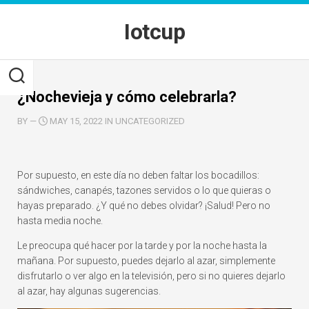
Skip
to
Iotcup
content
¿Nochevieja y cómo celebrarla?
BY
—
MAY 15, 2022 IN UNCATEGORIZED
Por supuesto, en este día no deben faltar los bocadillos:
sándwiches, canapés, tazones servidos o lo que quieras o
hayas preparado. ¿Y qué no debes olvidar? ¡Salud! Pero no
hasta media noche.
Le preocupa qué hacer por la tarde y por la noche hasta la
mañana. Por supuesto, puedes dejarlo al azar, simplemente
disfrutarlo o ver algo en la televisión, pero si no quieres dejarlo
al azar, hay algunas sugerencias.