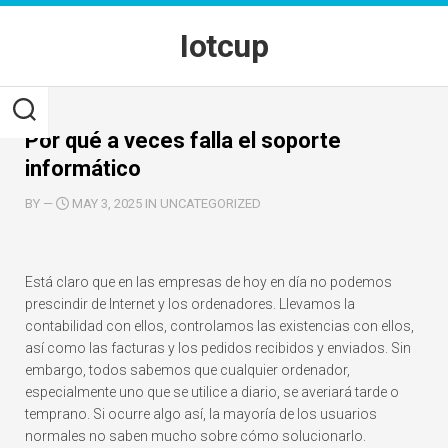
Skip
to
Iotcup
content
Por qué a veces falla el soporte
informático
BY
—
MAY 3, 2025 IN UNCATEGORIZED
Está claro que en las empresas de hoy en día no podemos
prescindir de Internet y los ordenadores. Llevamos la
contabilidad con ellos, controlamos las existencias con ellos,
así como las facturas y los pedidos recibidos y enviados. Sin
embargo, todos sabemos que cualquier ordenador,
especialmente uno que se utilice a diario, se averiará tarde o
temprano. Si ocurre algo así, la mayoría de los usuarios
normales no saben mucho sobre cómo solucionarlo.