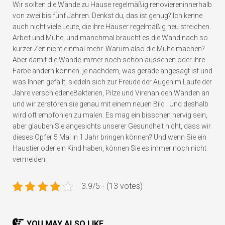
Wir sollten die Wände zu Hause regelmäßig renovieren
innerhalb
von zwei bis fünf Jahren
. Denkst du, das ist genug? Ich kenne
auch nicht viele Leute, die ihre Häuser regelmäßig neu streichen.
Arbeit und Mühe, und manchmal braucht es die Wand nach so
kurzer Zeit nicht einmal mehr. Warum also die Mühe machen?
Aber damit die Wände immer noch schön aussehen oder ihre
Farbe ändern können, je nachdem, was gerade angesagt ist und
was Ihnen gefällt, siedeln sich zur Freude der Augen
im Laufe der
Jahre verschiedene
Bakterien, Pilze und Virenan den Wänden an
und wir zerstören sie genau mit einem neuen Bild . Und deshalb
wird oft empfohlen zu malen. Es mag ein bisschen nervig sein,
aber glauben Sie angesichts unserer Gesundheit nicht, dass wir
dieses Opfer 5 Mal in 1 Jahr bringen können? Und wenn Sie ein
Haustier oder ein Kind haben, können Sie es immer noch nicht
vermeiden.
3.9/5 - (13 votes)
YOU MAY ALSO LIKE...