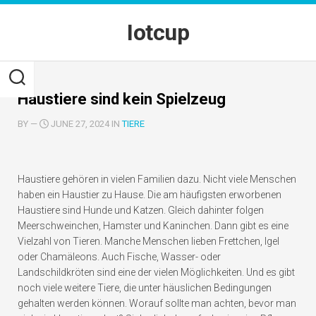
Skip
to
Iotcup
content
Haustiere sind kein Spielzeug
BY
—
JUNE 27, 2024 IN
TIERE
Haustiere gehören in vielen Familien dazu. Nicht viele Menschen
haben ein Haustier zu Hause. Die am häufigsten erworbenen
Haustiere sind Hunde und Katzen. Gleich dahinter folgen
Meerschweinchen, Hamster und Kaninchen. Dann gibt es eine
Vielzahl von Tieren. Manche Menschen lieben Frettchen, Igel
oder Chamäleons. Auch Fische, Wasser- oder
Landschildkröten sind eine der vielen Möglichkeiten. Und es gibt
noch viele weitere Tiere, die unter häuslichen Bedingungen
gehalten werden können. Worauf sollte man achten, bevor man