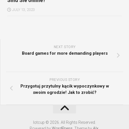
Sind Sie online?
JULY 13, 2023
NEXT STORY
Board games for more demanding players
PREVIOUS STORY
Przygotuj przytulny kącik wypoczynkowy w
swoim ogrodzie! Jak to zrobić?
Iotcup © 2026. All Rights Reserved.
Powered by
WordPress
. Theme by
Alx
.