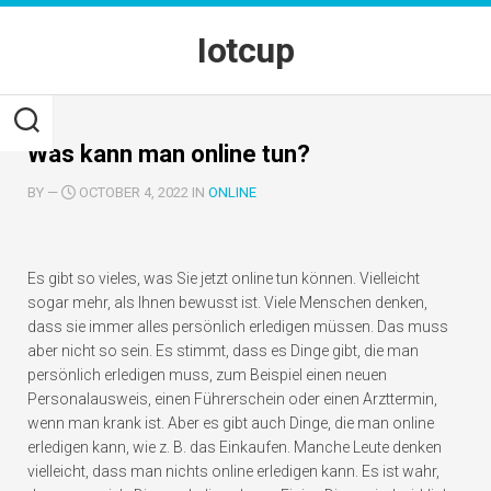
Skip
to
Iotcup
content
Was kann man online tun?
BY
—
OCTOBER 4, 2022 IN
ONLINE
Es gibt so vieles, was Sie jetzt online tun können. Vielleicht
sogar mehr, als Ihnen bewusst ist. Viele Menschen denken,
dass sie immer alles persönlich erledigen müssen. Das muss
aber nicht so sein. Es stimmt, dass es Dinge gibt, die man
persönlich erledigen muss, zum Beispiel einen neuen
Personalausweis, einen Führerschein oder einen Arzttermin,
wenn man krank ist. Aber es gibt auch Dinge, die man online
erledigen kann, wie z. B. das Einkaufen. Manche Leute denken
vielleicht, dass man nichts online erledigen kann. Es ist wahr,