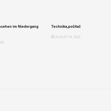
rnsehen im Niedergang
Technika,počítač
AUGUST 24, 2022
023