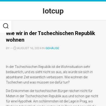
Skip
to
Iotcup
content
Wie wir in der Tschechischen Republik
wohnen
BY
—
AUGUST 16, 2024 IN
GEHÄUSE
In der Tschechischen Republik ist die Wohnsituation sehr
bedauerlich, und es sieht nicht so aus, als würde sie sich in
absehbarer Zeit wesentlich verbessern. Wie wohnen die
Tschechen und was müssen sie dafür tun?
Die Einkommen der tschechischen Bürger reichen nicht für
Mieten in der Tschechischen Republik aus und schon gar nicht
für eine Hypothek. Am schlimmsten ist die Lage in Prag, wo